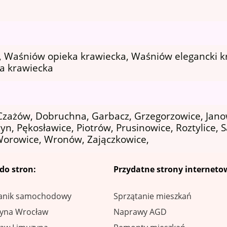
 Waśniów opieka krawiecka, Waśniów elegancki k
a krawiecka
 Czażów, Dobruchna, Garbacz, Grzegorzowice, Janow
, Pękosławice, Piotrów, Prusinowice, Roztylice, Sa
Worowice, Wronów, Zajączkowice,
 do stron:
Przydatne strony interneto
anik samochodowy
Sprzątanie mieszkań
yna Wrocław
Naprawy AGD