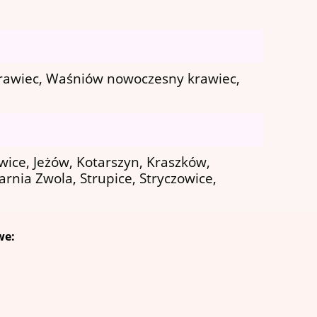
rawiec, Waśniów nowoczesny krawiec,
ice, Jeżów, Kotarszyn, Kraszków,
rnia Zwola, Strupice, Stryczowice,
we: